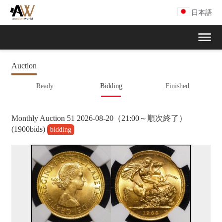
日本語
Auction
Ready
Bidding
Finished
Monthly Auction 51
2026-08-20（21:00～順次終了）
(1900bids)
bidding