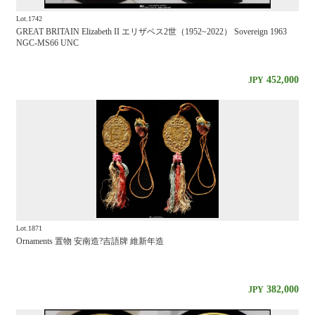
Lot.1742
GREAT BRITAIN Elizabeth II エリザベス2世（1952~2022） Sovereign 1963
NGC-MS66 UNC
452,000
JPY
Lot.1871
Ornaments 置物 安南造?吉語牌 維新年造
382,000
JPY