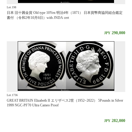
Lot.198
日本 旧十圓金貨 Old type 10Yen 明治4年（1871） 日本貨幣商協同組合鑑定
書付 （令和2年10月6日）with JNDA cert
290,000
JPY
Lot.1736
GREAT BRITAIN Elizabeth II エリザベス2世（1952~2022） 5Pounds in Silver
1999 NGC-PF70 Ultra Cameo Proof
282,000
JPY