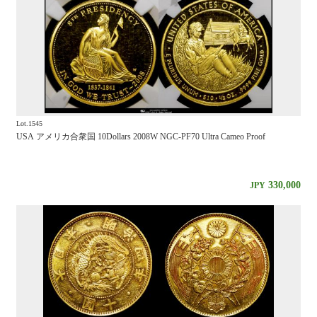
Lot.1545
USA アメリカ合衆国 10Dollars 2008W NGC-PF70 Ultra Cameo Proof
330,000
JPY