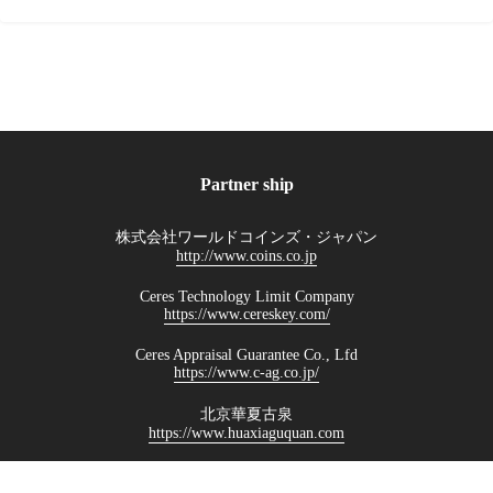
Partner ship
株式会社ワールドコインズ・ジャパン
http://www.coins.co.jp
Ceres Technology Limit Company
https://www.cereskey.com/
Ceres Appraisal Guarantee Co., Lfd
https://www.c-ag.co.jp/
北京華夏古泉
https://www.huaxiaguquan.com
華夏評級
Watarushouji CO., LTD.