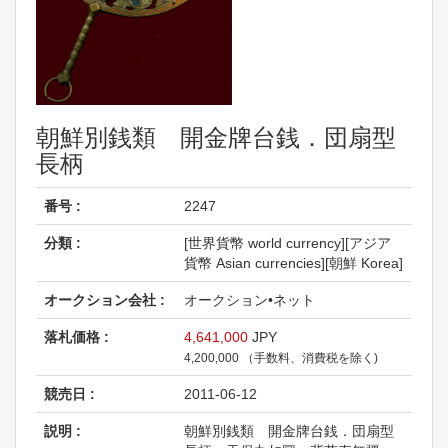
朝鮮別銭類 開金牌台銭．団扇型
長柄
番号 :
2247
分類 :
[世界貨幣 world currency][アジア
貨幣 Asian currencies][朝鮮 Korea]
オークション会社 :
オークション•ネット
落札価格 :
4,641,000
JPY
4,200,000 （手数料、消費税を除く)
競売日 :
2011-06-12
説明 :
朝鮮別銭類 開金牌台銭．団扇型