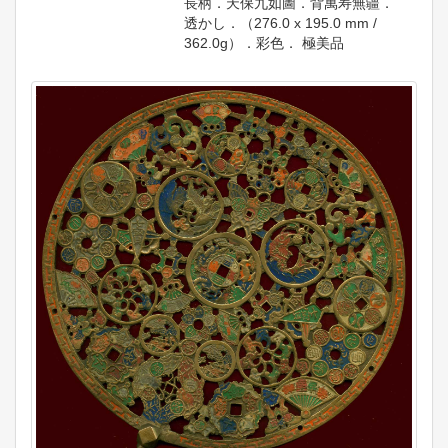
長柄．天保九如圖．背萬寿無疆．
透かし．（276.0 x 195.0 mm /
362.0g）．彩色． 極美品