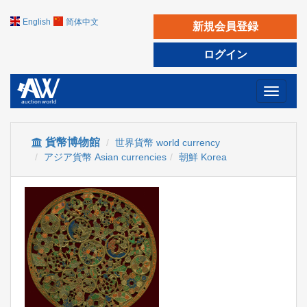
English
简体中文
新規会員登録
ログイン
Toggle
navigati
貨幣博物館
世界貨幣 world currency
アジア貨幣 Asian currencies
朝鮮 Korea