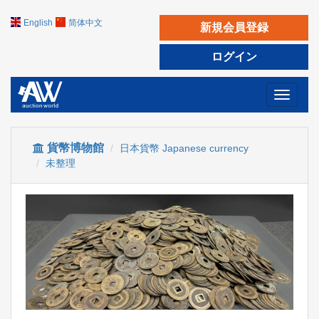
English
简体中文
新規会員登録
ログイン
Toggle
navigati
貨幣博物館
日本貨幣 Japanese currency
未整理