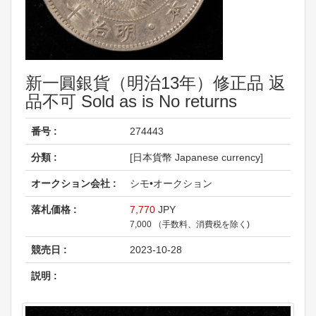
新一圓銀貨（明治13年）修正品 返
品不可 Sold as is No returns
番号 :
274443
分類 :
[日本貨幣 Japanese currency]
オークション会社 :
シモ•オークション
落札価格 :
7,770
JPY
7,000 （手数料、消費税を除く)
競売日 :
2023-10-28
説明 :