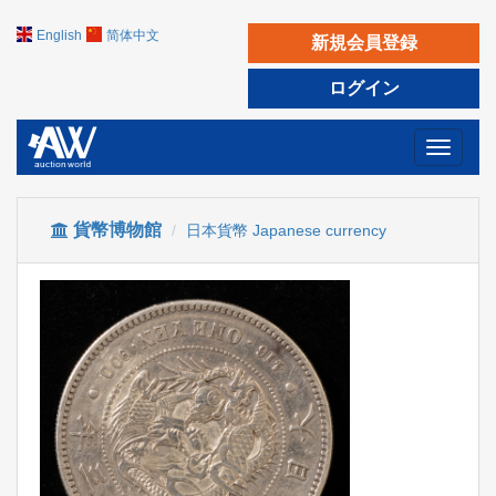
English
简体中文
新規会員登録
ログイン
Toggle
navigati
貨幣博物館
日本貨幣 Japanese currency