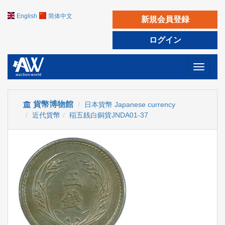
English
简体中文
新規会員登録
ログイン
Toggle
navigati
貨幣博物館
日本貨幣 Japanese currency
近代貨幣
稲五銭白銅貨JNDA01-37