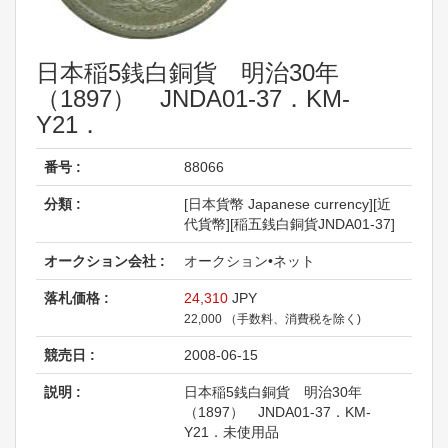
日本稲5銭白銅貨 明治30年
（1897） JNDA01-37．KM-
Y21．
番号 :
88066
分類 :
[日本貨幣 Japanese currency][近
代貨幣][稲五銭白銅貨JNDA01-37]
オークション会社 :
オークション•ネット
落札価格 :
24,310
JPY
22,000 （手数料、消費税を除く)
競売日 :
2008-06-15
説明 :
日本稲5銭白銅貨 明治30年
（1897） JNDA01-37．KM-
Y21．未使用品