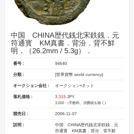
中国 CHINA歴代銭北宋鉄銭．元
符通寳 KM真書．背汾．背不鮮
明．（26.2mm / 5.3g）．
番号 :
94640
分類 :
[世界貨幣 world currency]
オークション会社 :
オークション•ネット
落札価格 :
3,315
JPY
3,000 （手数料、消費税を除く)
競売日 :
2006-11-07
説明 :
中国 CHINA歴代銭北宋鉄銭．元
符通寳 KM真書．背汾．背不鮮