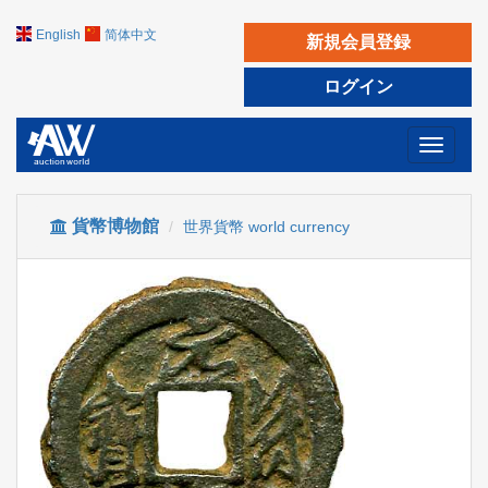
English
简体中文
新規会員登録
ログイン
Toggle
navigati
貨幣博物館
世界貨幣 world currency